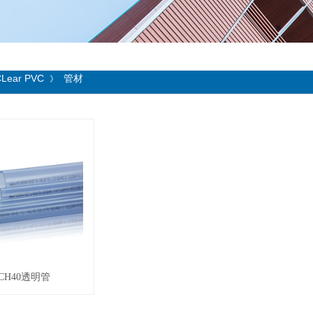
Lear PVC
管材
》
CH40透明管