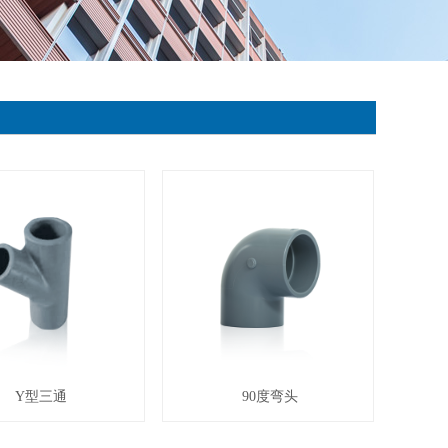
Y型三通
90度弯头