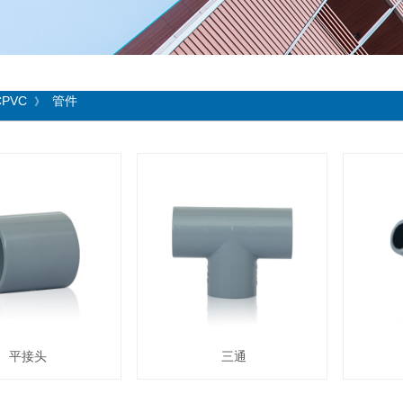
CPVC
管件
》
平接头
三通