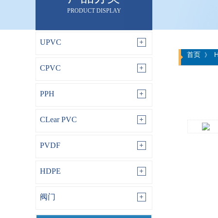
PRODUCT DISPLAY
UPVC
首页
》
CPVC
PPH
CLear PVC
PVDF
HDPE
阀门