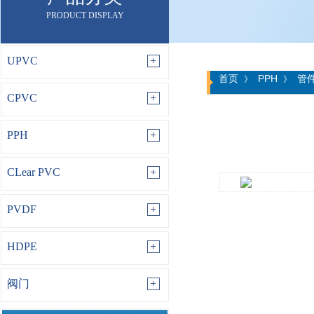
PRODUCT DISPLAY
UPVC
首页
PPH
管
》
》
CPVC
PPH
CLear PVC
PVDF
HDPE
阀门